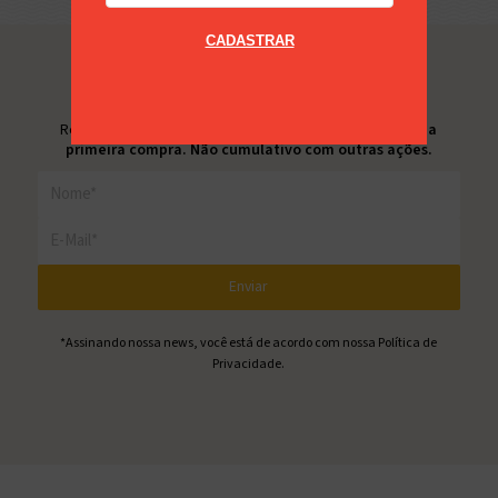
CADASTRAR
Newsletter
Receba nossas novidades e ganhe
10% de desconto na
primeira compra. Não cumulativo com outras ações.
*Assinando nossa news, você está de acordo com nossa
Política de
Privacidade
.