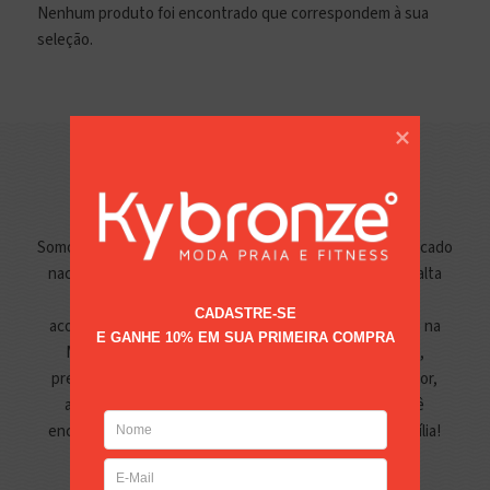
Nenhum produto foi encontrado que correspondem à sua
seleção.
Sobre Nós
Somos uma empresa que há mais de 30 anos atua no mercado
nacional, atendendo todo o país com nossas peças de alta
qualidade e durabilidade, sempre nos atualizando e
CADASTRE-SE

acompanhando as tendências e anseios dos brasileiros na
E GANHE 10% EM SUA PRIMEIRA COMPRA
Moda Praia. Uma empresa nascida em Goiânia e, hoje,
presente em todos os cantos do país, levando nossa cor,
alegria, estamparia, beleza e singularidade. Aqui você
encontra a peça de banho perfeita para você e sua família!