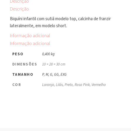
Descrição
Descrição
Biquíni infantil com sutiã modelo top, calcinha de franzir
lateralmente, em modelo short.
Informação adicional
Informação adicional
PESO
0,400 kg
DIMENSÕES
10 × 28 × 30 cm
TAMANHO
P, M, G, GG, EXG
COR
Laranja, Lilás, Preto, Rosa Pink, Vermelho