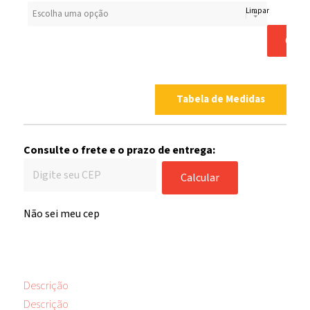
Limpar
COM
Tabela de Medidas
Consulte o frete e o prazo de entrega:
Calcular
Não sei meu cep
Descrição
Descrição