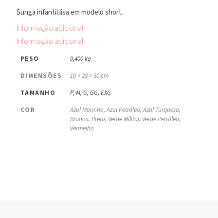
Sunga infantil lisa em modelo short.
Informação adicional
Informação adicional
PESO
0,400 kg
DIMENSÕES
10 × 28 × 30 cm
TAMANHO
P, M, G, GG, EXG
COR
Azul Marinho, Azul Petróleo, Azul Turquesa,
Branco, Preto, Verde Militar, Verde Petróleo,
Vermelho