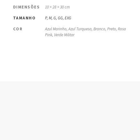
DIMENSÕES
10 × 28 × 30 cm
TAMANHO
P, M, G, GG, EXG
COR
Azul Marinho, Azul Turquesa, Branco, Preto, Rosa
Pink, Verde Militar