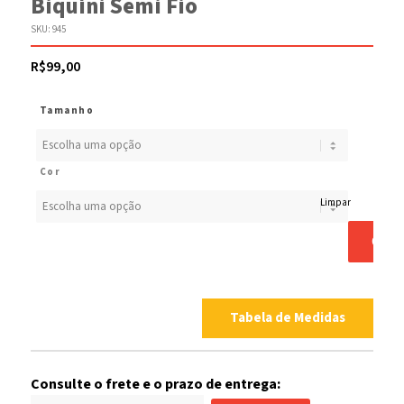
Biquíni Semi Fio
SKU:
945
R$
99,00
Tamanho
Cor
Limpar
COM
Tabela de Medidas
Consulte o frete e o prazo de entrega: