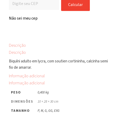
Calcular
Não sei meu cep
Descrição
Descrição
Biquíni adulto em lycra, com soutien cortininha, calcinha semi
fio de amarrar.
Informação adicional
Informação adicional
PESO
0,400 kg
DIMENSÕES
10 × 28 × 30 cm
TAMANHO
P, M, G, GG, EXG