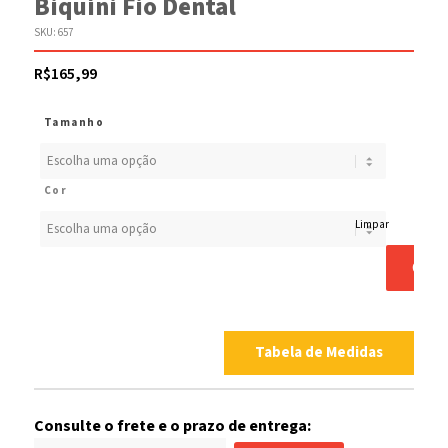
Biquíni Fio Dental
SKU:
657
R$
165,99
Tamanho
Cor
Limpar
COM
Tabela de Medidas
Consulte o frete e o prazo de entrega: