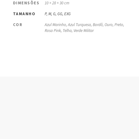
DIMENSÕES
10 × 28 × 30 cm
TAMANHO
P, M, G, GG, EXG
COR
Azul Marinho, Azul Turquesa, Bordô, Ouro, Preto,
Rosa Pink, Telha, Verde Militar