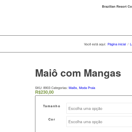
Brazilian Resort Co
Você está aqui:
Página inicial
/
L
Maiô com Mangas
SKU:
8903
Categorias:
Maiôs
,
Moda Praia
R$
230,00
Tamanho
Cor