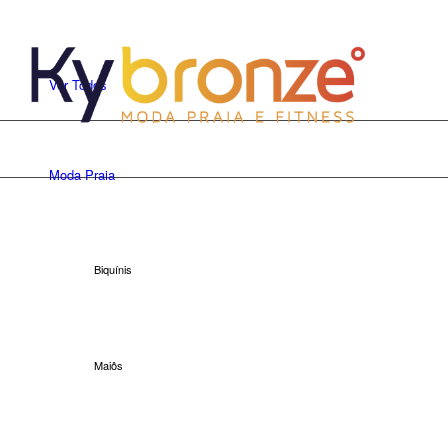
Ver Todos
Moda Praia
Biquínis
Maiôs