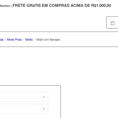
FRETE GRáTIS EM COMPRAS ACIMA DE R$1.000,00
llection |
oja
/
Moda Praia
/
Maiôs
/
Maiô com Mangas