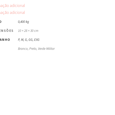
mação adicional
mação adicional
O
0,400 kg
ENSÕES
10 × 28 × 30 cm
ANHO
P, M, G, GG, EXG
Branco, Preto, Verde Militar