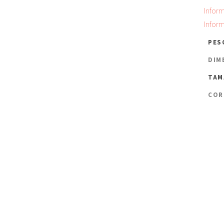
Infor
Infor
PES
DIM
TAM
COR