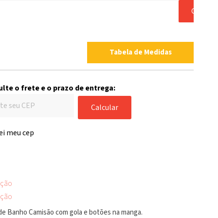
COMP
Tabela de Medidas
lte o frete e o prazo de entrega:
Calcular
ei meu cep
ição
ição
 de Banho Camisão com gola e botões na manga.