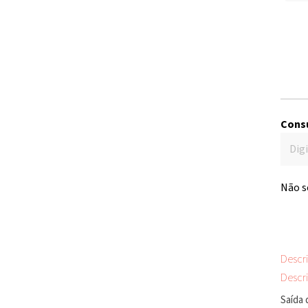
Consu
Não s
Descr
Descr
Saída