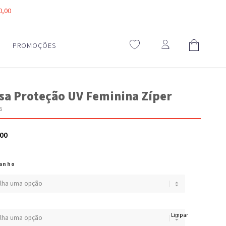
0,00
PROMOÇÕES
sa Proteção UV Feminina Zíper
6
,00
anho
Limpar