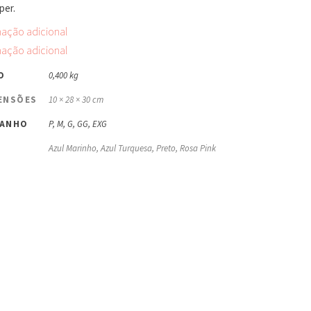
per.
mação adicional
mação adicional
O
0,400 kg
ENSÕES
10 × 28 × 30 cm
ANHO
P, M, G, GG, EXG
Azul Marinho, Azul Turquesa, Preto, Rosa Pink