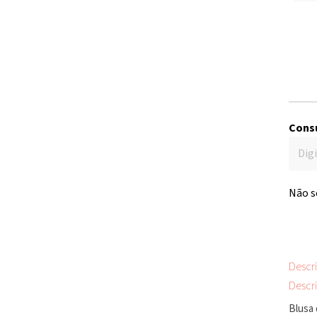
Consu
Não s
Descr
Descr
Blusa 