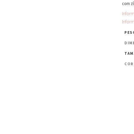
com zí
Infor
Infor
PES
DIM
TAM
COR