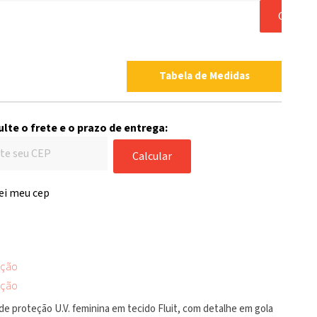
COMP
Tabela de Medidas
lte o frete e o prazo de entrega:
Calcular
ei meu cep
ição
ição
de proteção U.V. feminina em tecido Fluit, com detalhe em gola